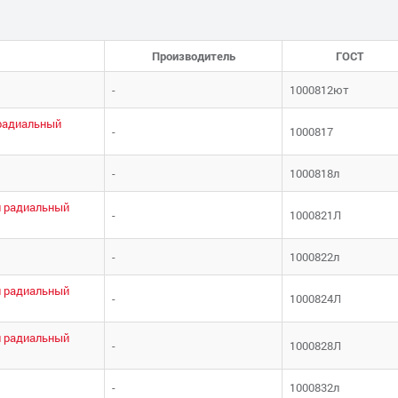
Производитель
ГОСТ
-
1000812ют
радиальный
-
1000817
-
1000818л
 радиальный
-
1000821Л
-
1000822л
 радиальный
-
1000824Л
 радиальный
-
1000828Л
-
1000832л