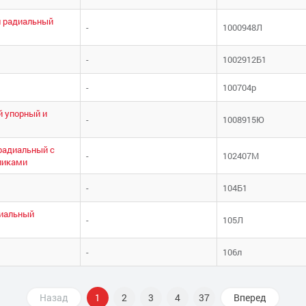
 радиальный
-
1000948Л
-
1002912Б1
-
100704р
 упорный и
-
1008915Ю
радиальный с
-
102407М
ликами
-
104Б1
иальный
-
105Л
-
106л
Назад
1
2
3
4
37
Вперед