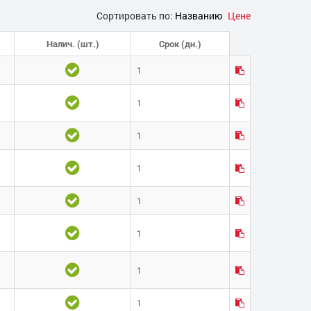
Сортировать по:
Названию
Цене
Налич. (шт.)
Срок (дн.)
1
1
1
1
1
1
1
1