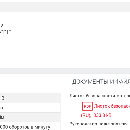
22
1" IF
И
ДОКУМЕНТЫ И ФАЙЛ
Листок безопасности матер
 В
Листок безопас
PDF
on
(RU), 333.8 kB
Нм
Руководство пользователя
 5000 оборотов в минуту