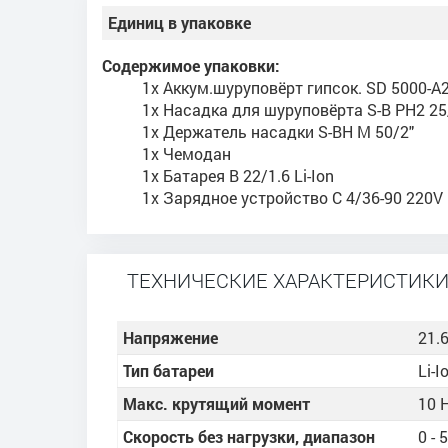
Единиц в упаковке
Содержимое упаковки:
1x Аккум.шуруповёрт гипсок. SD 5000-A
1x Насадка для шуруповёрта S-B PH2 25/
1x Держатель насадки S-BH M 50/2"
1x Чемодан
1x Батарея B 22/1.6 Li-Ion
1x Зарядное устройство C 4/36-90 220V
ТЕХНИЧЕСКИЕ ХАРАКТЕРИСТИК
Напряжение
21.6
Тип батареи
Li-I
Макс. крутящий момент
10 
Скорость без нагрузки, диапазон
0 -