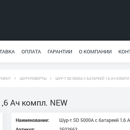
ТАВКА
ОПЛАТА
ГАРАНТИИ
О КОМПАНИИ
КОН
УМЕНТ
ШУРУПОВЕРТЫ
ШУР-Т SD 5000A C БАТАРЕЕЙ 1,6 АЧ КОМПЛ
1,6 Ач компл. NEW
Наименование:
Шур-т SD 5000A c батареей 1,6 
Артикул:
3503663