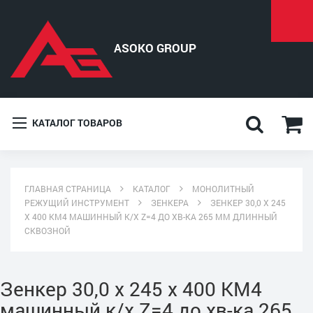
КАТАЛОГ ТОВАРОВ
ГЛАВНАЯ СТРАНИЦА
КАТАЛОГ
МОНОЛИТНЫЙ
РЕЖУЩИЙ ИНСТРУМЕНТ
ЗЕНКЕРА
ЗЕНКЕР 30,0 Х 245
Х 400 КМ4 МАШИННЫЙ К/Х Z=4 ДО ХВ-КА 265 ММ ДЛИННЫЙ
СКВОЗНОЙ
Зенкер 30,0 х 245 х 400 КМ4
машинный к/х Z=4 до хв-ка 265