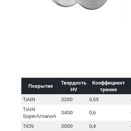
Твердость
Коэффициент
Покрытие
HV
трения
TiAIN
3200
0,55
TiAIN
3400
0,6
SuperA/nanoA
TiCN
3000
0,4