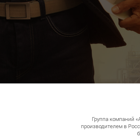
Группа компаний «
производителем в Росс
б