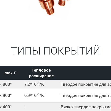
ТИПЫ ПОКРЫТИЙ
Тепловое
max t°
расширение
-6
< 800°
7,2*10
/K
Твердое покрытие для 
-6
< 900°
6,9*10
/K
Твердое покрытие для т
< 400°
-
Вязко-твердое покрыти