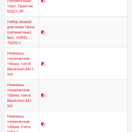
(сегментные)
10шт. Практик
62627-ПР
Набор лезвий
для ножа 18мм.
(сегментные)
5шт. VOREL
76220-V
Ножницы
технические
150мм. тип-В
BlackHorn 8411-
SW
Ножницы
технические
150мм. тип-А
BlackHorn 841-
SW
Ножницы
технические
145мм. Force
6983-F