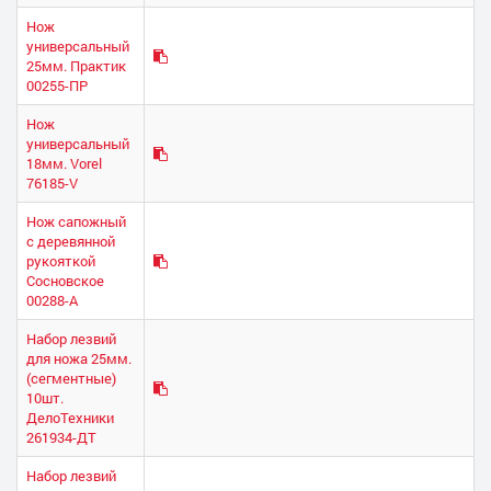
Нож
универсальный
25мм. Практик
00255-ПР
Нож
универсальный
18мм. Vorel
76185-V
Нож сапожный
с деревянной
рукояткой
Сосновское
00288-А
Набор лезвий
для ножа 25мм.
(сегментные)
10шт.
ДелоТехники
261934-ДТ
Набор лезвий